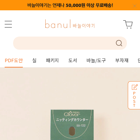
PDF도안
실
패키지
도서
바늘/도구
부자재
P
O
S
T