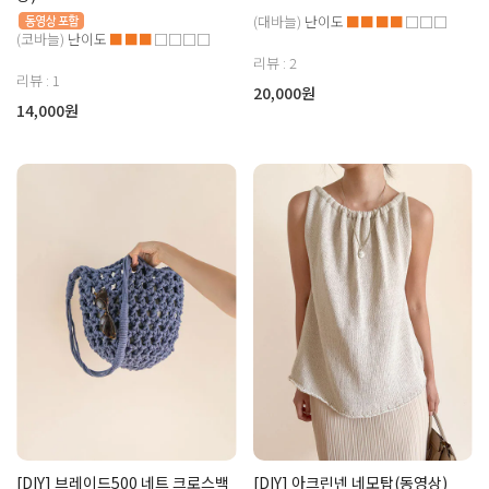
(대바늘)
난이도
■■■■
□□□
(코바늘)
난이도
■■■
□□□□
리뷰 : 2
리뷰 : 1
20,000원
14,000원
[DIY] 브레이드500 네트 크로스백
[DIY] 아크린넨 네모탑(동영상)