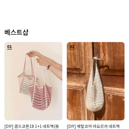
베스트샵
01
02
[DIY] 콤드코튼18 1+1 네트백(동
[DIY] 메탈코어 마요르카 네트백