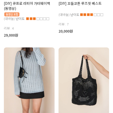
[DIY] 큐프로 라피아 가터웨이백
[DIY] 꼬들코튼 루즈핏 베스트
(동영상)
(대바늘)
난이도
■■■■
□□□
(대바늘)
난이도
■■■
□□□□
리뷰 : 7
리뷰 : 4
20,000원
29,000원