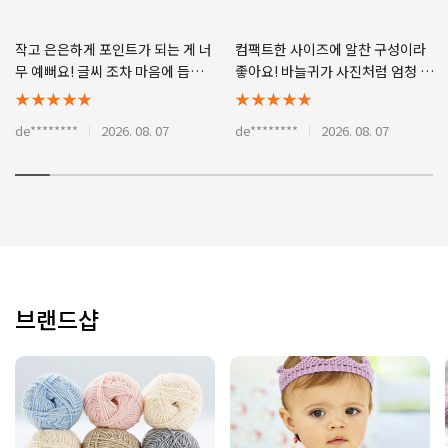
작고 은은하게 포인트가 되는 게 너
컴팩트한 사이즈에 알찬 구성이라
무 예뻐요! 글씨 조차 마음에 듭니
좋아요! 바늘귀가 사진처럼 엄청 작
다. 얇은 돗바늘은 구멍에 통과가 돼
아서... 놀랐어요 ㅎㅎ 어떻게든 되
★★★★★
★★★★★
서 편하게 잘 달 수 있었어요. 옷에
겠죠? 라벨 달 일 생기면 잘 써보겠
de********
2026. 08. 07
de********
2026. 08. 07
달아주니 디테일이 살아나고 딱 좋
습니다.
아요.
브랜드샵