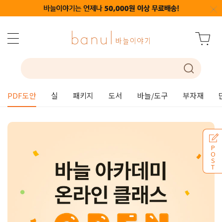
PDF도안
실
패키지
도서
바늘/도구
부자재
P
O
S
T