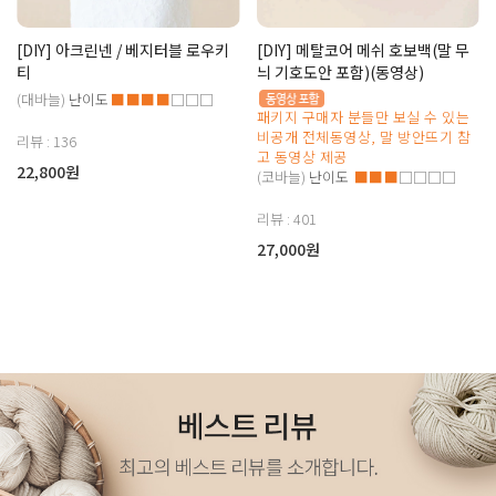
[DIY] 아크린넨 / 베지터블 로우키
[DIY] 메탈코어 메쉬 호보백(말 무
티
늬 기호도안 포함)(동영상)
(대바늘)
난이도
■■■■
□□□
패키지 구매자 분들만 보실 수 있는
비공개 전체동영상, 말 방안뜨기 참
리뷰 : 136
고 동영상 제공
22,800원
(코바늘)
난이도
■■■
□□□□
리뷰 : 401
27,000원