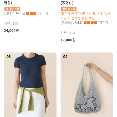
영상)
(동영상)
(코바늘)
난이도
■■■
□□□□
패키지 구매자 분들만 보실 수 있는
비공개 전체동영상 제공
(코바늘)
난이도
■■■■
□□□
리뷰 : 135
24,000원
리뷰 : 316
17,000원
03
04