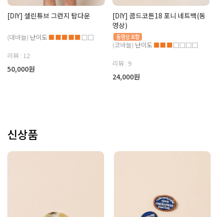
[DIY] 셀린튜브 그런지 탑다운
[DIY] 콤드코튼18 포니 네트백(동
영상)
(대바늘)
난이도
■■■■■
□□
(코바늘)
난이도
■■■
□□□□
리뷰 : 12
리뷰 : 9
50,000원
24,000원
신상품