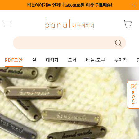
PDF도안
실
패키지
도서
바늘/도구
부자재
P
O
S
T