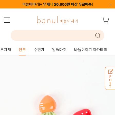
부자재
단추
수편기
알뜰마켓
바늘이야기 아카데미
P
O
S
T