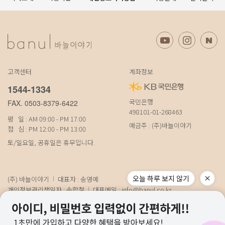
고객센터
계좌정보
1544-1334
국민은행
FAX. 0503-8379-6422
498101-01-268463
평 일 : AM 09:00 - PM 17:00
예금주 : (주)바늘이야기
점 심 : PM 12:00 - PM 13:00
토/일요일, 공휴일은 휴무입니다.
오늘 하루 보지 않기
(주) 바늘이야기
대표자 : 송영예
개인정보관리책임자 : 송학철
대표메일 :
info@banul.co.kr
주소 : (파주본사) 경기도 파주시 탄현면 법흥로 100-1 (연희직영) 서울특별시 서
대문구 연희로11가길 15 (물류) 경기도 파주시 성동로 19-17
사업자번호 : 674-88-00100
[사업자정보확인]