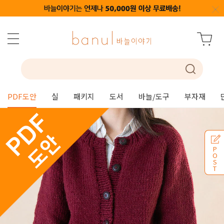
PDF도안
실
패키지
도서
바늘/도구
부자재
P
O
S
T