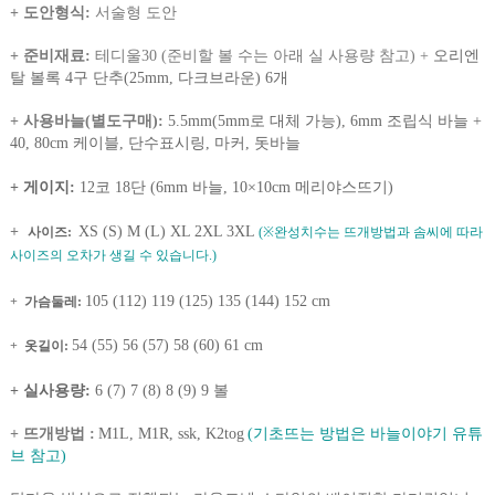
+ 도안형식:
서술형 도안
+ 준비재료:
테디울30 (준비할 볼 수는 아래 실 사용량 참고) +
오리엔
탈 볼록 4구 단추(25mm, 다크브라운) 6개
+ 사용바늘(별도구매)
:
5.5mm(5mm로 대체 가능), 6mm 조립식 바늘 +
40, 80cm 케이블, 단수표시링, 마커, 돗바늘
+ 게이지:
12코 18단 (6mm 바늘, 10×10cm 메리야스뜨기)
+
XS (S) M (L) XL 2XL 3XL
사이즈:
(※완성치수는 뜨개방법과 솜씨에 따라
사이즈의 오차가 생길 수 있습니다.)
105 (112) 119 (125) 135 (144) 152 cm
+
가슴둘레:
54 (55) 56 (57) 58 (60) 61 cm
+
옷길이:
+ 실사용량:
6 (7) 7 (8) 8 (9) 9 볼
+ 뜨개방법 :
M1L, M1R, ssk, K2tog
(기초뜨는 방법은 바늘이야기 유튜
브 참고)