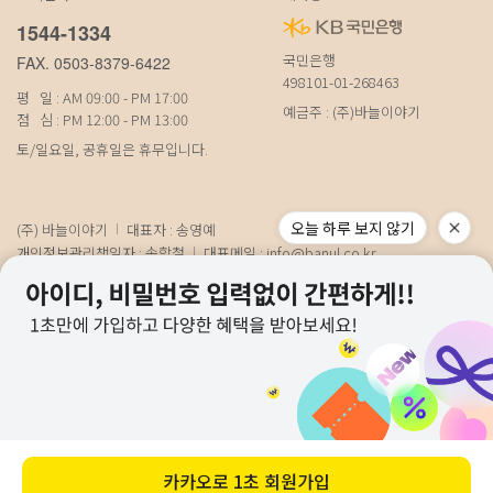
1544-1334
국민은행
FAX. 0503-8379-6422
498101-01-268463
평 일 : AM 09:00 - PM 17:00
예금주 : (주)바늘이야기
점 심 : PM 12:00 - PM 13:00
토/일요일, 공휴일은 휴무입니다.
오늘 하루 보지 않기
(주) 바늘이야기
대표자 : 송영예
개인정보관리책임자 : 송학철
대표메일 :
info@banul.co.kr
주소 : (파주본사) 경기도 파주시 탄현면 법흥로 100-1 (연희직영) 서울특별시 서
대문구 연희로11가길 15 (물류) 경기도 파주시 성동로 19-17
사업자번호 : 674-88-00100
[사업자정보확인]
통신판매신고번호 : 경기파주-0348호
호스팅사업자 : 코리아센터닷컴
COPYRIGHT 2021 BANUL. ALL RIGHT RESEVED.
카카오로
1초 회원가입