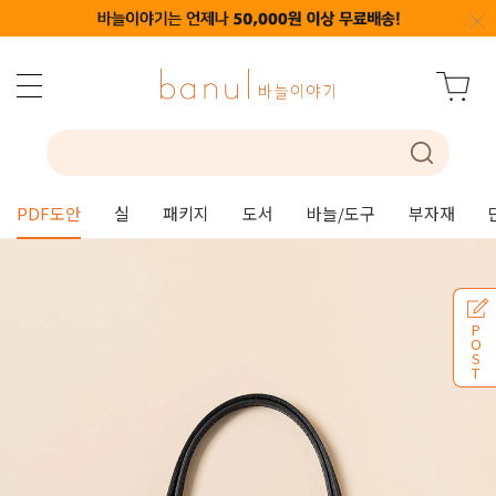
PDF도안
실
패키지
도서
바늘/도구
부자재
P
O
S
T