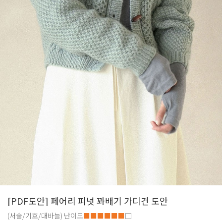
[PDF도안] 페어리 피넛 꽈배기 가디건 도안
(서술/기호/대바늘)
난이도
■■■■■■
□