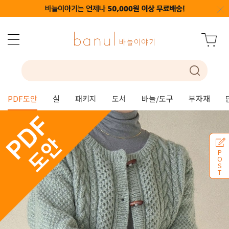
PDF도안
실
패키지
도서
바늘/도구
부자재
P
O
S
T