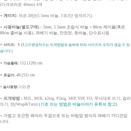
(다크브라운 40mm) 4개
+ 게이지:
16코 28단(5.5mm 바늘, 1코2단 멍석뜨기)
+ 사용바늘(별도구매)
:
5mm, 5.5mm 조립식 바늘 + 80cm 케이블(혹은
80cm 줄바늘 사용), 꽈배기 바늘, 안전핀, 돗바늘, 단수표시링
+
S (L)
사이즈:
(※완성치수는 뜨개방법과 솜씨에 따라 사이즈의 오차가 생길 수 있
습니다.)
+
112 (120) cm
가슴둘레:
+
48 (51) cm
옷길이:
+ 실사용량
:
2
(2) 콘
+ 뜨개방법 :
M1L, M1R, k2tog, P2tog, SKP, SSP, YO, 무늬대로 뜨기, 걸러
뜨기, 턴(Wrap&Turn)
(기초 뜨는 방법은 바늘이야기 유튜브 참고)
+
가볍고 포근한 페어리 두겹으로 뜨는 바텀업 방식의 꽈배기 가디건입
니다.