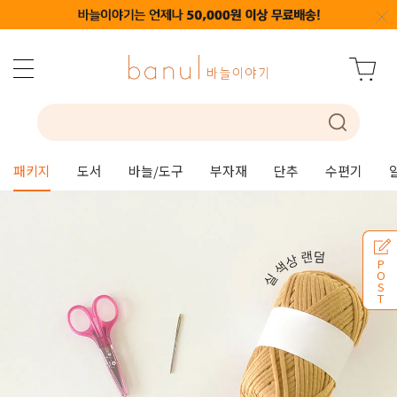
패키지
도서
바늘/도구
부자재
단추
수편기
P
O
S
T