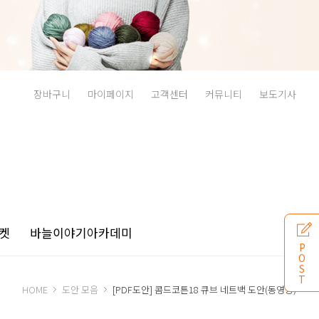
장바구니
마이페이지
고객센터
커뮤니티
보도기사
켓
바늘이야기
아카데미
P
O
S
T
HOME
도안 모음
[PDF도안] 콤드코튼18 큐브 네트백 도안(동영상)