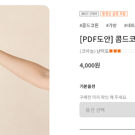
#콤드코튼
#가방
#네
[PDF도안] 콤드
(코바늘)
난이도
■■■
□□□
4,000원
기본옵션
구매전 미리 확인 해 주세요.