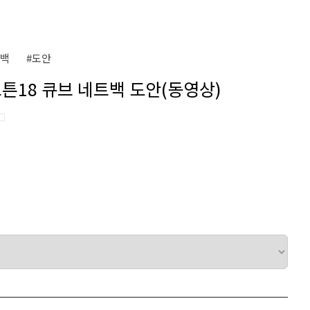
트백
#도안
코튼18 큐브 네트백 도안(동영상)
□