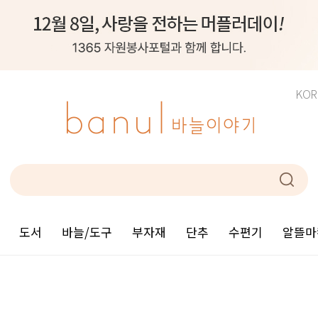
KOR
도서
바늘/도구
부자재
단추
수편기
알뜰마