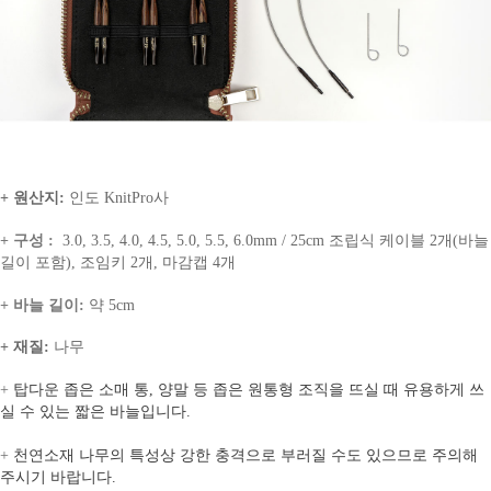
+ 원산지:
인도 KnitPro사
+ 구성 :
3.0, 3.5, 4.0, 4.5, 5.0, 5.5, 6.0mm / 25cm 조립식 케이블 2개(바늘
길이 포함), 조임키 2개, 마감캡 4개
+ 바늘 길이:
약 5cm
+ 재질:
나무
+
탑다운 좁은 소매 통, 양말 등 좁은 원통형 조직을 뜨실 때 유용하게 쓰
실 수 있는 짧은 바늘입니다.
+
천연소재 나무의 특성상 강한 충격으로 부러질 수도 있으므로 주의해
주시기 바랍니다.