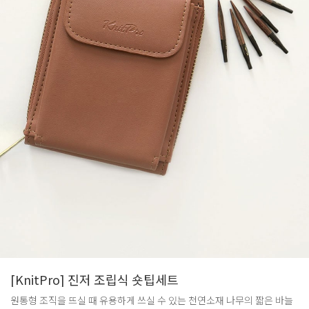
[KnitPro] 진저 조립식 숏팁세트
원통형 조직을 뜨실 때 유용하게 쓰실 수 있는 천연소재 나무의 짧은 바늘