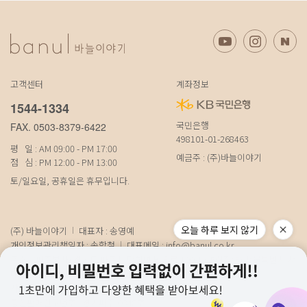
고객센터
계좌정보
1544-1334
국민은행
FAX. 0503-8379-6422
498101-01-268463
평 일 : AM 09:00 - PM 17:00
예금주 : (주)바늘이야기
점 심 : PM 12:00 - PM 13:00
토/일요일, 공휴일은 휴무입니다.
오늘 하루 보지 않기
(주) 바늘이야기
대표자 : 송영예
개인정보관리책임자 : 송학철
대표메일 :
info@banul.co.kr
주소 : (파주본사) 경기도 파주시 탄현면 법흥로 100-1 (연희직영) 서울특별시 서
대문구 연희로11가길 15 (물류) 경기도 파주시 성동로 19-17
사업자번호 : 674-88-00100
[사업자정보확인]
통신판매신고번호 : 경기파주-0348호