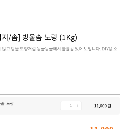
지/솜] 방울솜-노랑 (1Kg)
않고 방울 모양처럼 동글동글해서 볼륨감 있어 보입니다. DIY용 소
울솜-노랑
11,000
원