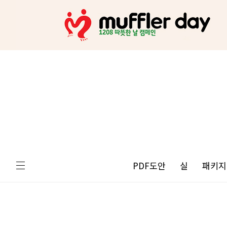
PDF도안
실
패키지