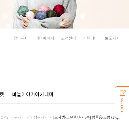
장바구니
마이페이지
고객센터
커뮤니티
보도기사
켓
바늘이야기
아카데미
P
O
S
T
HOME
부자재
인형부자재
[모자챙/고무줄/심지/솜] 방울솜-노랑 (1Kg)