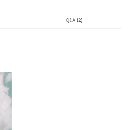
Q&A
(2)