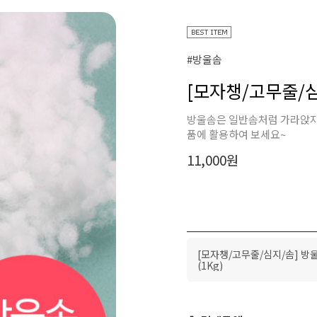
#방울솜
[모자챙/고무줄/심
방울솜은 일반솜처럼 가라앉지 
품에 활용하여 보세요~
11,000
원
[모자챙/고무줄/심지/솜] 방
(1Kg)