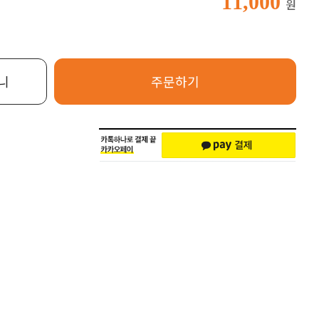
11,000
원
니
주문하기