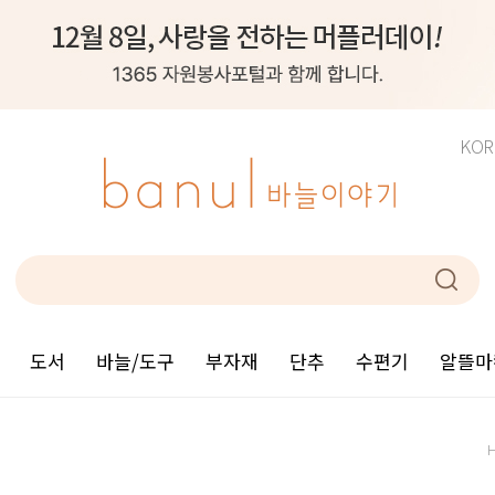
KOR
도서
바늘/도구
부자재
단추
수편기
알뜰마