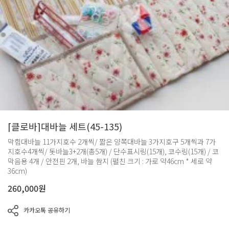
[클로바]대바늘 세트(45-135)
막힘대바늘 11가지호수 2개씩/ 짧은 양쪽대바늘 3가지호구 5개씩과 7가
지호수4개씩/ 돗바늘3+2개(총5개) / 단수표시링(15개), 코수링(15개) / 코
막음용 4개 / 안전핀 2개, 바늘 쌈지 (펼친 크기 : 가로 약46cm * 세로 약
36cm)
260,000
원
카카오톡 공유하기