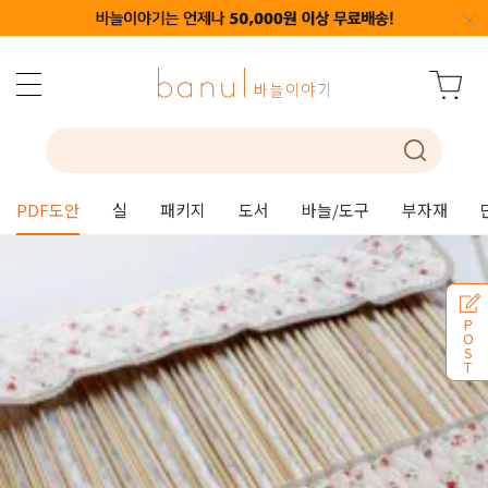
PDF도안
실
패키지
도서
바늘/도구
부자재
P
O
S
T