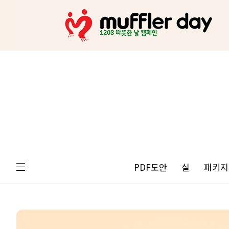
PDF도안
실
패키지