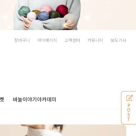
장바구니
마이페이지
고객센터
커뮤니티
보도기사
켓
바늘이야기
아카데미
P
O
S
T