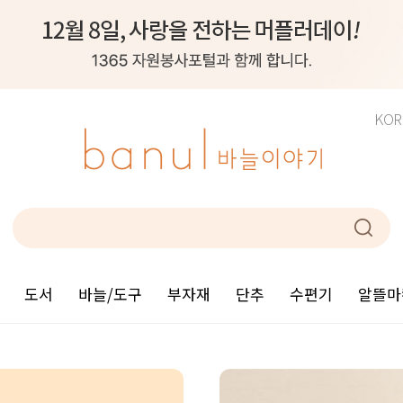
KOR
도서
바늘/도구
부자재
단추
수편기
알뜰마