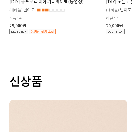
[DIY] 큐프로 라피아 가터웨이백(동영상)
[DIY] 꼬들
난이도
난이도
(대바늘)
■■■
□□□□
(대바늘)
리뷰 : 4
리뷰 : 7
29,000원
20,000원
신상품