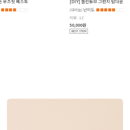
코튼 루즈핏 베스트
[DIY] 셀린튜브 그런지 탑다운
난이도
■■■■
□□□
(대바늘)
■■■■■
□□
리뷰 : 12
50,000원