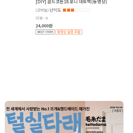
[DIY] 콤드코튼18 포니 네트백(동영상)
난이도
(코바늘)
■■■
□□□□
리뷰 : 9
24,000원