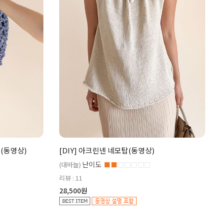
백(동영상)
[DIY] 아크린넨 네모탑(동영상)
난이도
(대바늘)
■■
□□□□□
리뷰 : 11
28,500원