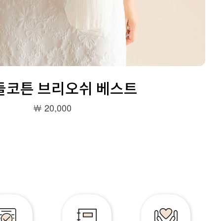
꼬들코튼 브리오쉬 베스트
￦ 20,000