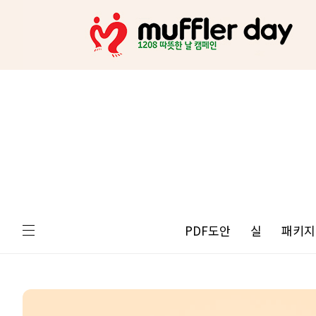
PDF도안
실
패키지