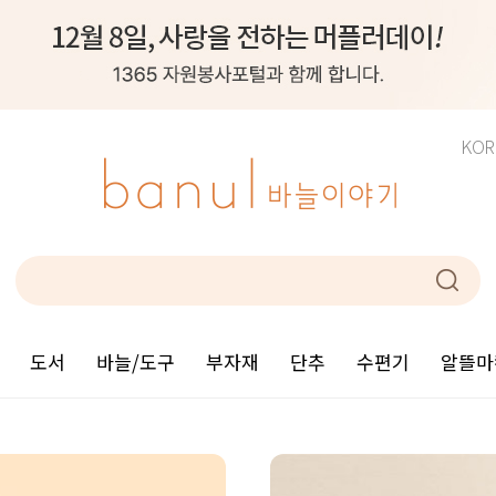
KOR
도서
바늘/도구
부자재
단추
수편기
알뜰마