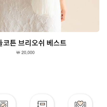
꼬들코튼 브리오쉬 베스트
￦ 20,000