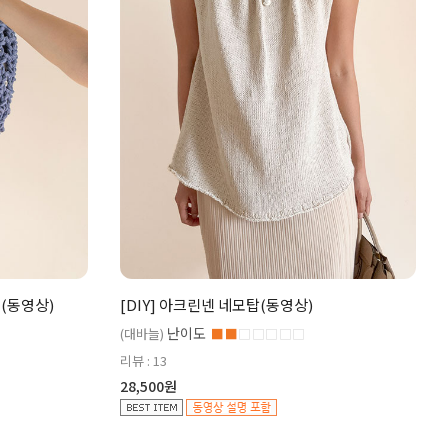
백(동영상)
[DIY] 아크린넨 네모탑(동영상)
난이도
(대바늘)
■■
□□□□□
리뷰 : 13
28,500원