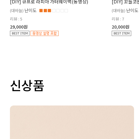
[DIY] 큐프로 라피아 가터웨이백(동영상)
[DIY] 꼬들
난이도
난이도
(대바늘)
■■■
□□□□
(대바늘)
리뷰 : 5
리뷰 : 7
29,000원
20,000원
신상품