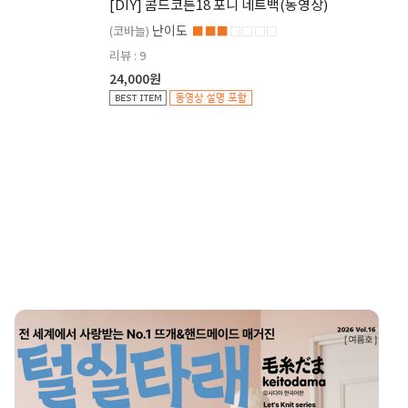
[DIY] 콤드코튼18 포니 네트백(동영상)
난이도
(코바늘)
■■■
□□□□
리뷰 : 9
24,000원