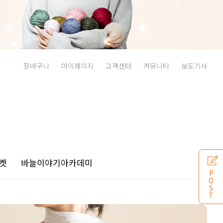
장바구니
마이페이지
고객센터
커뮤니티
보도기사
켓
바늘이야기
아카데미
P
O
S
T