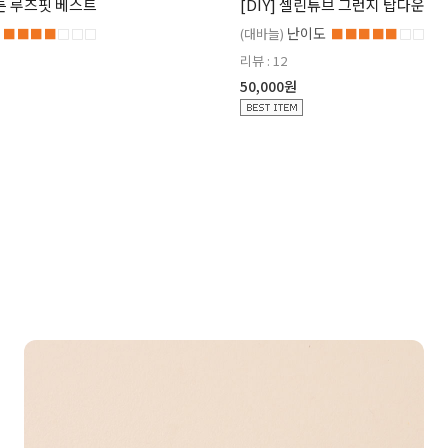
코튼 루즈핏 베스트
[DIY] 셀린튜브 그런지 탑다운
난이도
■■■■
□□□
(대바늘)
■■■■■
□□
리뷰 : 12
50,000원