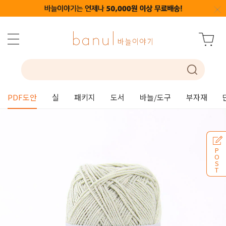
PDF도안
실
패키지
도서
바늘/도구
부자재
P
O
S
T