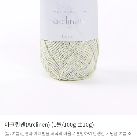
아크린넨(Arclinen) (1볼/100g ±10g)
(봄/여름)린넨과 아크릴을 최적의 비율로 혼방하여 탄생한 시원한 여름 소