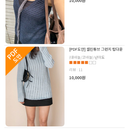
10,000원
[PDF도안] 셀린튜브 그런지 탑다운
(대바늘/코바늘)
난이도
■■■■■
□□
리뷰 : 11
10,000원