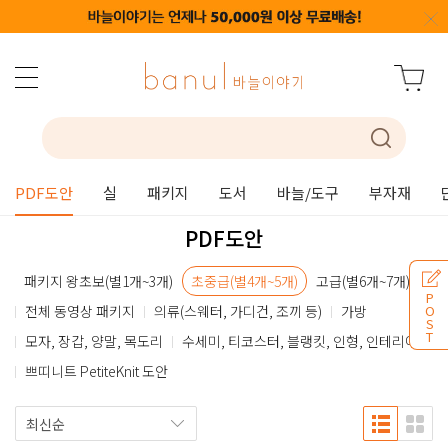
PDF도안
실
패키지
도서
바늘/도구
부자재
PDF도안
패키지 왕초보(별1개~3개)
초중급(별4개~5개)
고급(별6개~7개)
P
전체 동영상 패키지
의류(스웨터, 가디건, 조끼 등)
가방
O
S
T
모자, 장갑, 양말, 목도리
수세미, 티코스터, 블랭킷, 인형, 인테리어
쁘띠니트 PetiteKnit 도안