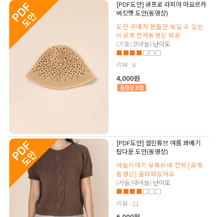
[PDF도안] 큐프로 라피아 마요르카
버킷햇 도안(동영상)
도안 구매자 분들만 보실 수 있는
비공개 전체동영상 제공
(기호/코바늘)
난이도
■■■■
□□□
리뷰 : 6
4,000원
[PDF도안] 셀린튜브 여름 꽈배기
탑다운 도안(동영상)
바늘이야기 유튜브에 전체 [공개
동영상] 올라와있어요
(서술/대바늘)
난이도
■■■■
□□□
리뷰 : 21
6,000원