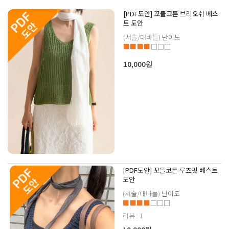
[PDF도안] 꼬들코튼 브리오쉬 베스
트 도안
(서술/대바늘)
난이도
■■■■
□□□
10,000원
[PDF도안] 꼬들코튼 루즈핏 베스트
도안
(서술/대바늘)
난이도
■■■■
□□□
리뷰 : 1